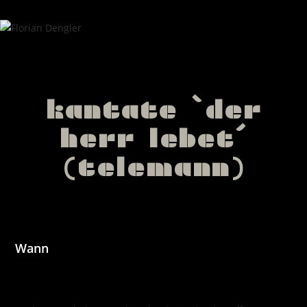
kantate `der
herr lebet´
(telemann)
Wann
März 31, 2024
10:00 - 12:00