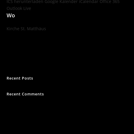
ICS herunterladen
Google Kalender
iCalendar
Office 365
Outlook Live
Wo
Kirche St. Matthäus
Nußbaumstraße 1, München , 80336
Leitung: Benedikt Haag
Suchen
Recent Posts
Recent Comments
Es sind keine Kommentare vorhanden.