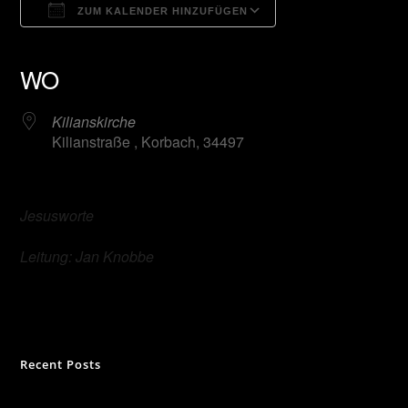
ZUM KALENDER HINZUFÜGEN
ICS herunterladen
Google Kalender
iCalendar
Office 365
Outlook Live
WO
Kilianskirche
Kilianstraße , Korbach, 34497
Jesusworte
Leitung: Jan Knobbe
Suchen
Recent Posts