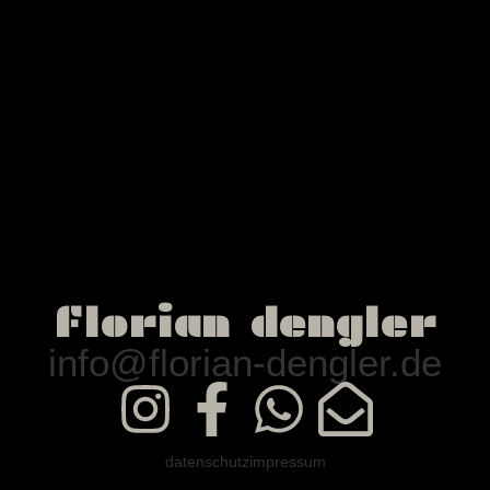
florian dengler
info@florian-dengler.de
datenschutz
impressum