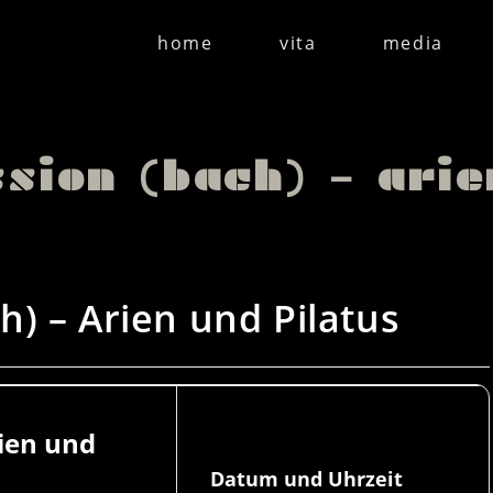
home
vita
media
ion (bach) – arie
) – Arien und Pilatus
ien und
Datum und Uhrzeit