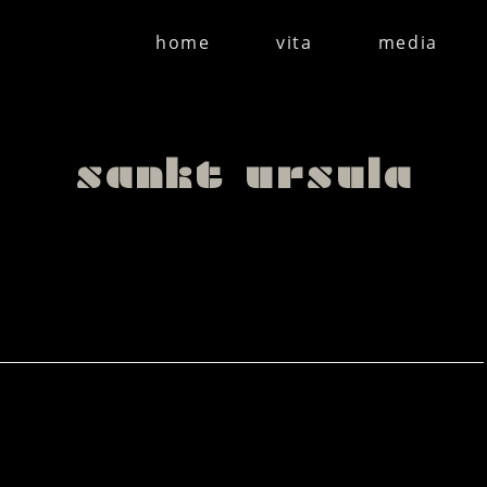
home
vita
media
sankt ursula